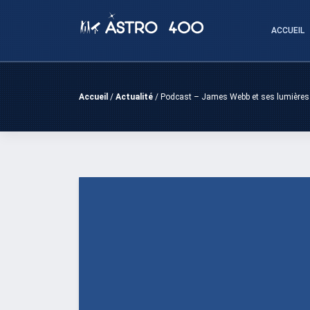
Passer
au
ACCUEIL
contenu
Accueil
/
Actualité
/
Podcast – James Webb et ses lumières