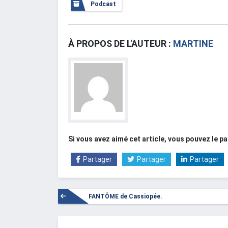
Podcast
À PROPOS DE L'AUTEUR :
MARTINE
Si vous avez aimé cet article, vous pouvez le 
Partager
Partager
Partager
Dans le « W » de Cassiopée… la brillante nébu
FANTÔME de Cassiopée.