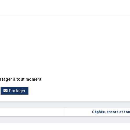
partager à tout moment
Partager
leuse PACMAN côtoie le discret
Céphée, encore et tou