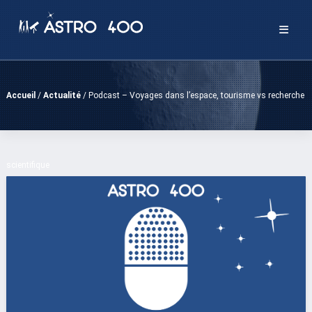
Passer
au
contenu
Accueil
/
Actualité
/
Podcast – Voyages dans l’espace, tourisme vs recherche
scientifique