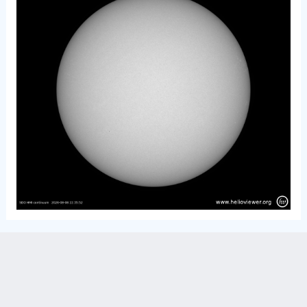
ARTICLES RÉCENTS
La nébuleuse du Pélican à la tête de Renard