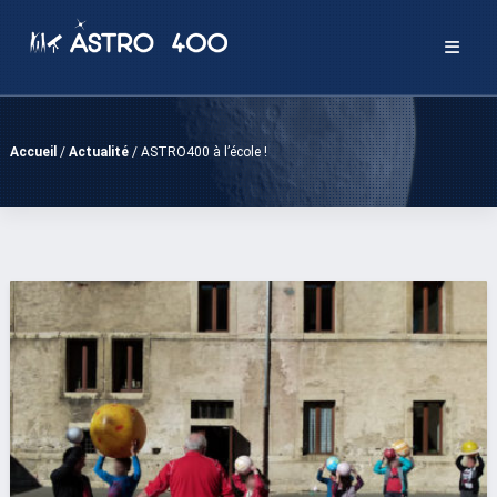
Passer
au
contenu
Accueil
/
Actualité
/
ASTRO400 à l’école !